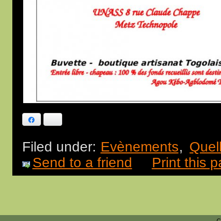
Facebook
Bluesky
Filed under:
Evènements
,
Quel
Send to a friend
Print this 
C