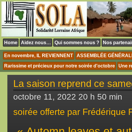
Des
Home
Aidez nous…
Qui sommes nous ?
Nos partenai
En novembre, IL REVIENNENT
ASSEMBLÉE GÉNÉRALE 
Rarissime et précieux pour notre soirée d'octobre
Une r
La saison reprend ce same
octobre 11, 2022 20 h 50 min
soirée offerte par Frédérique 
« Automn leaves et au