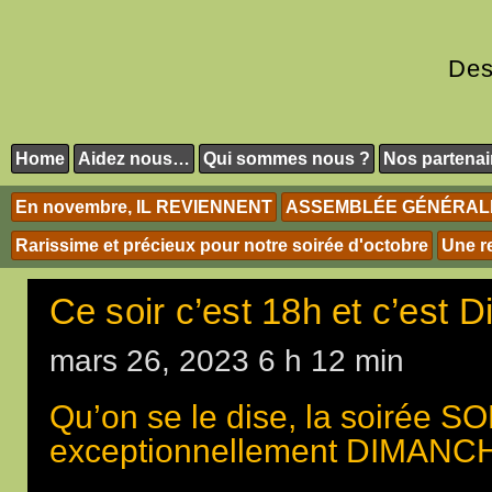
Des
Home
Aidez nous…
Qui sommes nous ?
Nos partenai
En novembre, IL REVIENNENT
ASSEMBLÉE GÉNÉRALE 
Rarissime et précieux pour notre soirée d'octobre
Une r
Ce soir c’est 18h et c’est 
mars 26, 2023 6 h 12 min
Qu’on se le dise, la soirée S
exceptionnellement DIMANCH