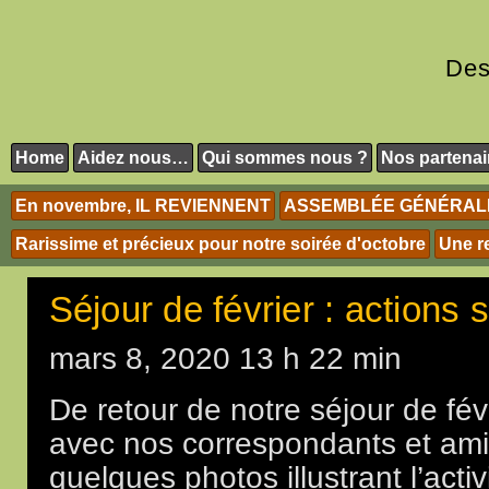
Des
Home
Aidez nous…
Qui sommes nous ?
Nos partenai
En novembre, IL REVIENNENT
ASSEMBLÉE GÉNÉRALE 
Rarissime et précieux pour notre soirée d'octobre
Une r
Séjour de février : actions 
mars 8, 2020 13 h 22 min
De retour de notre séjour de fé
avec nos correspondants et amis
quelques photos illustrant l’act