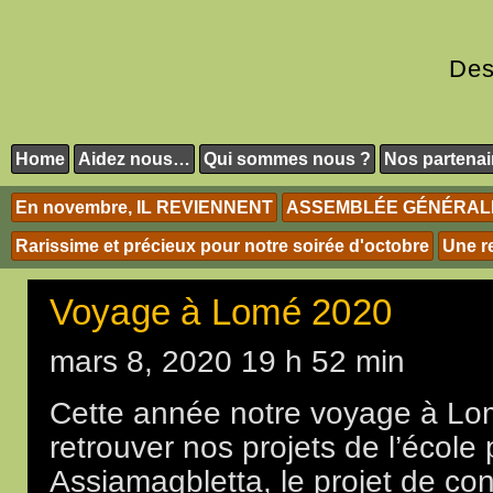
Des
Home
Aidez nous…
Qui sommes nous ?
Nos partenai
En novembre, IL REVIENNENT
ASSEMBLÉE GÉNÉRALE 
Rarissime et précieux pour notre soirée d'octobre
Une r
Voyage à Lomé 2020
mars 8, 2020 19 h 52 min
Cette année notre voyage à Lo
retrouver nos projets de l’école 
Assiamagbletta, le projet de co