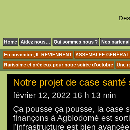
Des
Home
Aidez nous…
Qui sommes nous ?
Nos partenai
En novembre, IL REVIENNENT
ASSEMBLÉE GÉNÉRALE 
Rarissime et précieux pour notre soirée d'octobre
Une r
Notre projet de case santé
février 12, 2022 16 h 13 min
Ça pousse ça pousse, la case 
finançons à Agblodomé est sorti
l’infrastructure est bien avancée