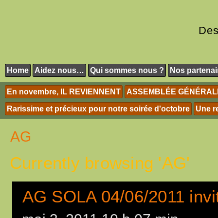
Des
Home
Aidez nous…
Qui sommes nous ?
Nos partenai
En novembre, IL REVIENNENT
ASSEMBLÉE GÉNÉRALE 
Rarissime et précieux pour notre soirée d'octobre
Une r
AG
Currently browsing 'AG'
AG SOLA 04/06/2011 invit